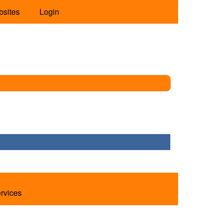
bsites
Login
ervices