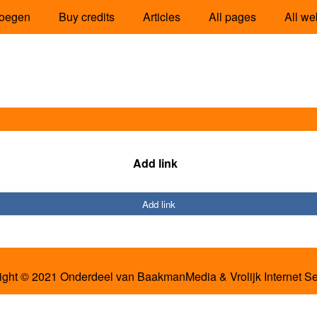
oegen
Buy credits
Articles
All pages
All we
Add link
Add link
ight © 2021 Onderdeel van
BaakmanMedia
&
Vrolijk Internet S