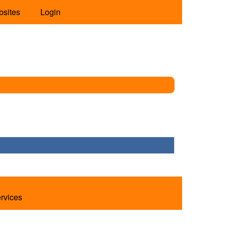
bsites
Login
ervices