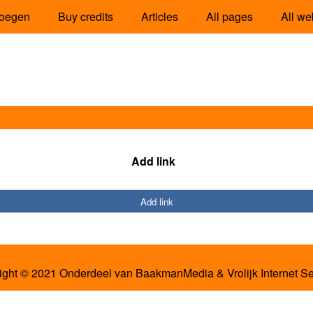
oegen
Buy credits
Articles
All pages
All we
Add link
Add link
ight © 2021 Onderdeel van
BaakmanMedia
&
Vrolijk Internet S