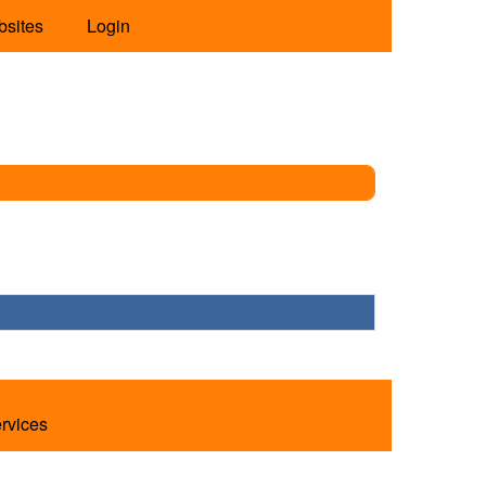
bsites
Login
ervices