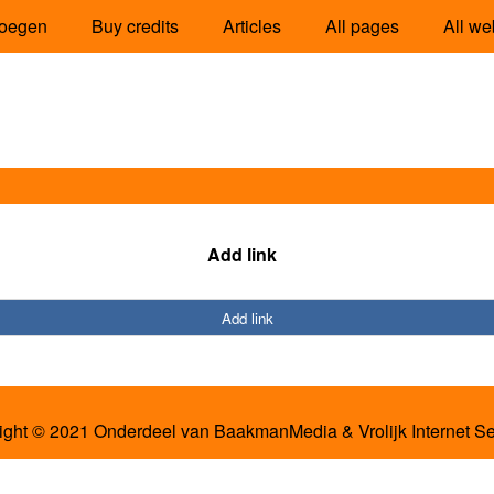
oegen
Buy credits
Articles
All pages
All we
Add link
Add link
ight © 2021 Onderdeel van
BaakmanMedia
&
Vrolijk Internet S